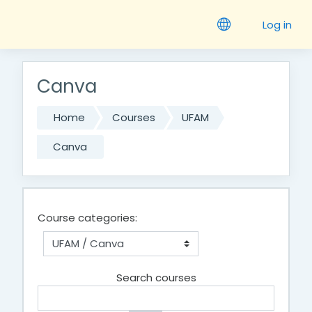
Skip to main content
Log in
Canva
Home
Courses
UFAM
Canva
Course categories:
Search courses